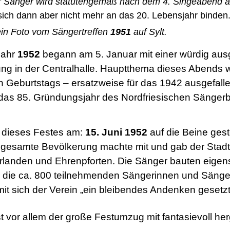
 Sänger wird statutengemäß nach dem 4. Singeabend ab
te sich dann aber nicht mehr an das 20. Leben
ein Foto vom Sängertreffen
1951
auf Sylt.
jahr
1952
begann am 5. Januar mit einer würdig aus
g in der Centralhalle. Hauptthema dieses Abends w
n Geburtstags – ersatzweise für das 1942 ausgefall
das 85. Gründungsjahr des Nordfriesischen Sänger
 dieses Festes am:
15. Juni 1952
auf die Beine gest
e gesamte Bevölkerung machte mit und gab der Stadt 
rlanden und Ehrenpforten. Die Sänger bauten eigens 
r die ca. 800 teilnehmenden Sängerinnen und Sänge
mit sich der Verein „ein bleibendes Andenken gesetz
t vor allem der große Festumzug mit fantasievoll her