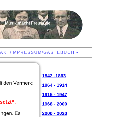
Musik macht Freu(n)de
AKT/IMPRESSUM/GÄSTEBUCH
1842 -1863
t den Vermerk:
1864 - 1914
1915 - 1947
setzt“.
1968 - 2000
ungen. Es
2000 - 2020