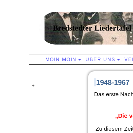
Bredstedter Liedertafel 
MOIN-MOIN
ÜBER UNS
VE
1948-1967
+
Das erste Nachk
„Die v
Zu diesem Zei