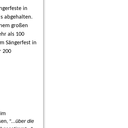
gerfeste in
s abgehalten.
einem großen
hr als 100
m Sängerfest in
r 200
 im
en, "
...über die