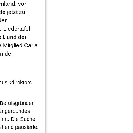
mland, vor
 jetzt zu
der
 Liedertafel
il, und der
 Mitglied Carla
in der
usikdirektors
d Berufsgründen
Sängerbundes
annt. Die Suche
ehend pausierte.