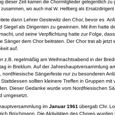
 dieser Zeit kamen die Chormitglieder gelegentlich zu 
 zusammen, wo auch mal W. Hellberg als Ersatzdirigent 
leitete dann Lehrer Gestewitz den Chor, bevor es An
 Siegel als Dirigenten zu gewinnen. Mit ihm hatte d
emacht, und seine Verpflichtung hatte zur Folge, dass
e Sänger dem Chor beitraten. Der Chor trat ab jetzt
hkeit auf.
r z.B. regelmäßig am Weihnachtsabend in der Breds
ttag in Breklum. Auf der Jahreshauptversammlung 
 nordfriesische Sängerfeste nur zu besonderen An
Stattdessen sollten kleinere Treffen in Gruppen mit v
nden. Dieser Gedanke wurde vom Nordfriesischen S
nd umgesetzt.
shauptversammlung im
Januar
1961
übergab Chr. L
nrich Brüchmann.
Die Aktivitäten des Chores wurden 