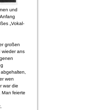
mmen und
 Anfang
ßes „Vokal-
er großen
d wieder ans
eigenen
ng
 abgehalten,
wer wen
r war die
 Man feierte
.