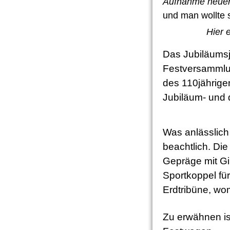
Aufnahme neuer
und man woll
Hier 
Das Jubiläums
Festversammlun
des 110jährige
Jubiläum- und 
Was anlässlich
beachtlich. Di
Gepräge mit Gi
Sportkoppel fü
Erdtribüne, wo
Zu erwähnen is