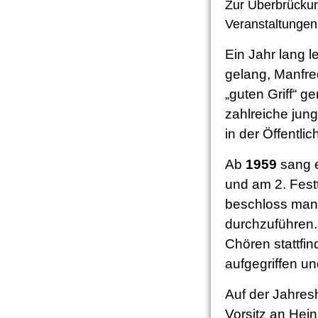
Zur Überbrückung
Veranstaltungen
Ein Jahr lang 
gelang, Manfred
„guten Griff“ g
zahlreiche jung
in der Öffentlic
Ab
1959
sang e
und am 2. Fes
beschloss man,
durchzuführen. 
Chören stattfi
aufgegriffen u
Auf der Jahre
Vorsitz an Hei