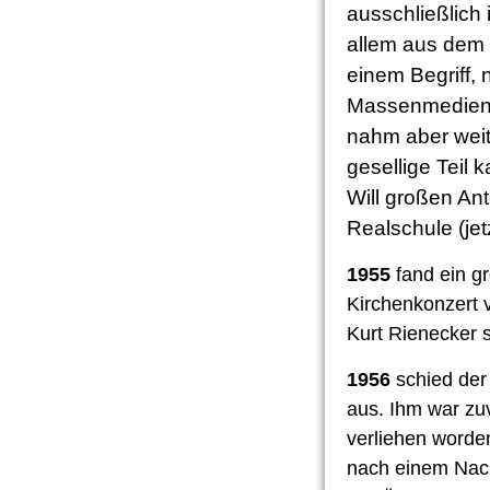
ausschließlich
allem aus dem
einem Begriff, n
Massenmedien R
nahm aber weite
gesellige Teil 
Will großen Ant
Realschule (jet
1955
fand ein g
Kirchenkonzert 
Kurt Rienecker s
1956
schied der
aus. Ihm war zu
verliehen worde
nach einem Nach