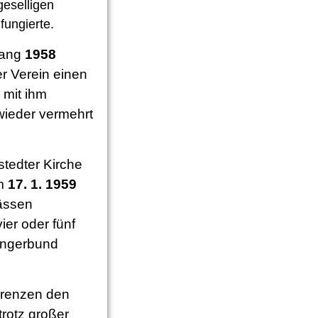
geselligen
fungierte.
fang
1958
er Verein einen
 mit ihm
 wieder vermehrt
tedter Kirche
am
17. 1. 1959
lässen
ier oder fünf
ängerbund
orenzen den
trotz großer