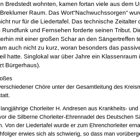
 in Bredstedt wohnten, kamen fortan viele aus dem U
 Breklumer Raum. Das Wort“Nachwuchssorgen“ wurde
icht nur für die Liedertafel. Das technische Zeitalter 
undfunk und Fernsehen forderte seinen Tribut. Die
rhin mit einer großen Schar an den Sängertreffen te
kam auch nicht zu kurz, woran besonders das passive
eil hatte. Singlokal war über Jahre ein Klassenraum 
zt Bürgerhaus).
roßes
verschiedener Chöre unter der Gesamtleitung des Kreism
tatt.
 langjährige Chorleiter H. Andresen aus Krankheits- un
vor die Silberne Chorleiter-Ehrennadel des Deutschen 
n. Von der Liedertafel wurde er zum Ehrenchorleiter ern
folger erwies sich als schwierig, so dass man vorüberg