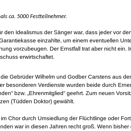
ls ca. 5000 Festteilnehmer.
r den Idealismus der Sänger war, dass jeder vor de
e Garantiekasse einzahlte, um einem eventuellen Unt
ng vorzubeugen. Der Ernstfall trat aber nicht ein. 
schuss erwirtschaftet.
die Gebrüder Wilhelm und Godber Carstens aus de
rer besonderen Verdienste wurden beide durch Ern
nden“ bzw. „Ehrenmitglied“ geehrt. Zum neuen Vors
nzen (Tüdden Doktor) gewählt.
n im Chor durch Umsiedlung der Flüchtlinge oder For
ünden war in diesen Jahren recht groß. Wenn bisher 