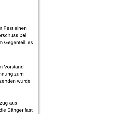
m Fest einen
erschuss bei
Im Gegenteil, es
m Vorstand
ennung zum
itzenden wurde
tzug aus
die Sänger fast