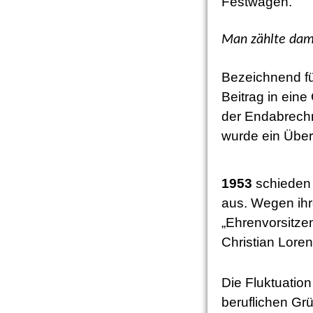
Festwagen.
Man zählte dama
Bezeichnend fü
Beitrag in ein
der Endabrechnu
wurde ein Über
1953
schieden 
aus. Wegen ih
„Ehrenvorsitze
Christian Lore
Die Fluktuatio
beruflichen Gr