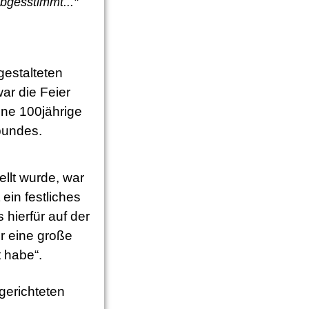
gesstimmt..."
sjahr binden.
gestalteten
ar die Feier
ene 100jährige
bundes.
ellt wurde, war
ein festliches
hierfür auf der
r eine große
t habe“.
gerichteten